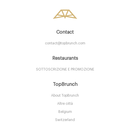
Contact
contact@topbrunch.com
Restaurants
Upcycle Cafè
SOTTOSCRIZIONE E PROMOZIONE
TopBrunch
MIL Milano
About TopBrunch
15. €
-
/10
Altre città
Belgium
Switzerland