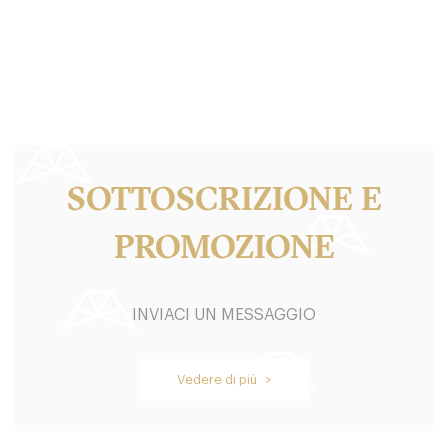
MIL Milano
39. €
-
/10
SOTTOSCRIZIONE E
PROMOZIONE
INVIACI UN MESSAGGIO
Globe Restaurant & Lounge
20129 Milano
Vedere di più >
28. €
-
/10