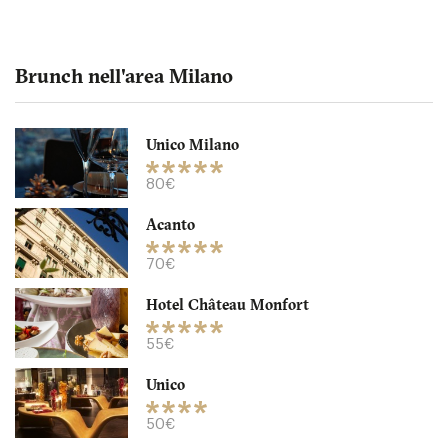
Brunch nell'area Milano
Unico Milano
Unico Milano
80€
Acanto
20149 Milano
70€
80. €
-
/10
Hotel Château Monfort
55€
Unico
50€