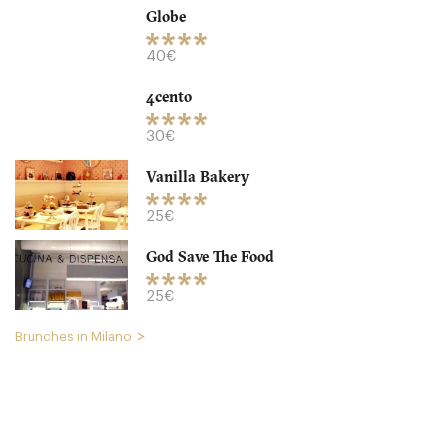
Globe
40€
4cento
Hotel Château Monfort
30€
20129 Milano
Vanilla Bakery
55. €
-
/10
25€
God Save The Food
25€
Brunches in Milano