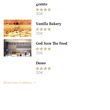
4cento
30€
Vanilla Bakery
Globe Restaurant & Lounge
25€
20129 Milano
God Save The Food
28. €
-
/10
25€
Deseo
20€
Brunches in Milano