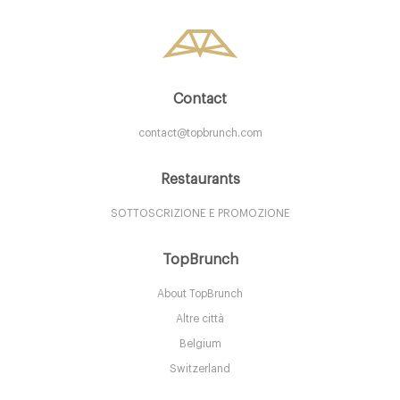
Contact
contact@topbrunch.com
Restaurants
Upcycle Cafè
SOTTOSCRIZIONE E PROMOZIONE
TopBrunch
MIL Milano
About TopBrunch
15. €
-
/10
Altre città
Belgium
Switzerland