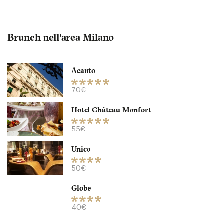
Brunch nell'area Milano
Acanto
Hotel Château Monfort
70€
Hotel Château Monfort
20129 Milano
55€
55. €
-
/10
Unico
50€
Globe
40€