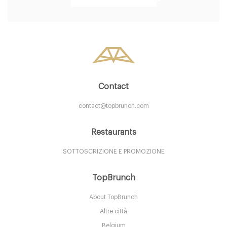
50. €
-
/10
Contact
contact@topbrunch.com
Restaurants
Arcadia
SOTTOSCRIZIONE E PROMOZIONE
TopBrunch
TO10100 Torino
About TopBrunch
40. €
-
/10
Altre città
Belgium