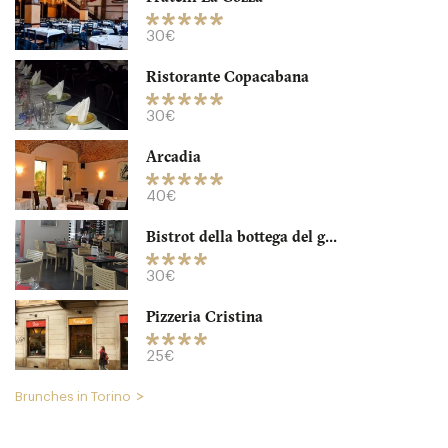
30€
Ristorante Copacabana
30€
Arcadia
Ristorante Copacabana
40€
TO10100 Torino
Bistrot della bottega del g...
30. €
-
/10
30€
Pizzeria Cristina
25€
Brunches in Torino